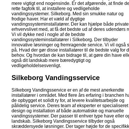
mere vigtigt end nogensinde. Er det afgørende, at finde d
rette fagfolk til, at installere og vedligeholde
vandingssystemer. Silkeborg. Med sin smukke natur og
frodige haver. Har et væld af dygtige
vandingssysteminstallatører. Der kan hjælpe både private
erhvervslivet med, at få det bedste ud af deres udendørs 
Vi vil dykke ned i nogle af de bedste
vandingssysteminstallatører i Silkeborg. Der tilbyder
innovative løsninger og fremragende service. Vi vil også 
på. Hvad der gør disse installatører til de bedste valg for 
behov. Og hvordan de kan bidrage til, at gøre din have ell
også dit landskab mere bæredygtigt og
vedligeholdelsesvenligt.
Silkeborg Vandingsservice
Silkeborg Vandingsservice er en af de mest anerkendte
installatører i området. Med flere års erfaring i branchen h
de opbygget et solidt ry for, at levere kvalitetsarbejde og
pålidelig service. Deres team af eksperter er specialiseret 
design og installation af både automatiske og manuelle
vandingssystemer. Der passer til enhver type have eller 
landskab. Silkeborg Vandingsservice tilbyder også
skræddersyede løsninger. Der tager højde for de specifik