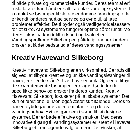
til både private og kommercielle kunder. Deres team af er
installatører kan håndtere alt fra enkle vandingssystemer t
komplekse løsninger til store ejendomme. Vandingsproffe
er kendt for deres hurtige service og evne til, at løse
problemer effektivt. De tilbyder også vedligeholdelsesser
for, at sikre. At systemerne fungerer optimalt året rundt. M
deres fokus på kundetilfredshed og kvalitet er
Vandingsprofferne Silkeborg en pålidelig partner for dem.
ønsker, at få det bedste ud af deres vandingssystemer.
Kreativ Havevand Silkeborg
Kreativ Havevand Silkeborg er en virksomhed. Der adskil
sig ved, at tilbyde kreative og unikke vandingsløsninger til
haveejere. De forstår. At hver have er unik. Og derfor tilby
de skræddersyede løsninger. Der tager højde for de
specifikke behov og ønsker fra deres kunder. Kreativ
Havevand Silkeborg fokuserer på, at skabe systemer. Der
kun er funktionelle. Men også æstetisk tiltalende. Deres 
har en dybdegående viden om planter og deres
vandingsbehov. Hvilket gør dem i stand til, at designe
systemer. Der er både effektive og smukke; Med deres
innovative tilgang til vandingssystemer er Kreativ Havev
Silkeborg et fremragende valg for dem. Der ønsker, at