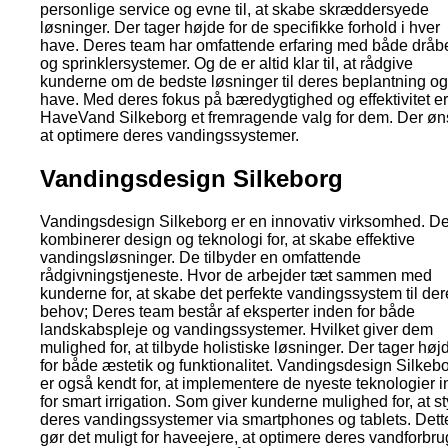
personlige service og evne til, at skabe skræddersyede
løsninger. Der tager højde for de specifikke forhold i hver
have. Deres team har omfattende erfaring med både dråb
og sprinklersystemer. Og de er altid klar til, at rådgive
kunderne om de bedste løsninger til deres beplantning og
have. Med deres fokus på bæredygtighed og effektivitet er
HaveVand Silkeborg et fremragende valg for dem. Der øn
at optimere deres vandingssystemer.
Vandingsdesign Silkeborg
Vandingsdesign Silkeborg er en innovativ virksomhed. De
kombinerer design og teknologi for, at skabe effektive
vandingsløsninger. De tilbyder en omfattende
rådgivningstjeneste. Hvor de arbejder tæt sammen med
kunderne for, at skabe det perfekte vandingssystem til der
behov; Deres team består af eksperter inden for både
landskabspleje og vandingssystemer. Hvilket giver dem
mulighed for, at tilbyde holistiske løsninger. Der tager høj
for både æstetik og funktionalitet. Vandingsdesign Silkeb
er også kendt for, at implementere de nyeste teknologier 
for smart irrigation. Som giver kunderne mulighed for, at st
deres vandingssystemer via smartphones og tablets. Dett
gør det muligt for haveejere, at optimere deres vandforbru