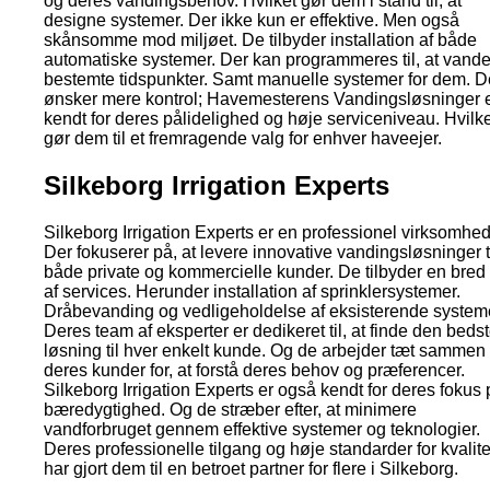
og deres vandingsbehov. Hvilket gør dem i stand til, at
designe systemer. Der ikke kun er effektive. Men også
skånsomme mod miljøet. De tilbyder installation af både
automatiske systemer. Der kan programmeres til, at vand
bestemte tidspunkter. Samt manuelle systemer for dem. D
ønsker mere kontrol; Havemesterens Vandingsløsninger 
kendt for deres pålidelighed og høje serviceniveau. Hvilke
gør dem til et fremragende valg for enhver haveejer.
Silkeborg Irrigation Experts
Silkeborg Irrigation Experts er en professionel virksomhed
Der fokuserer på, at levere innovative vandingsløsninger t
både private og kommercielle kunder. De tilbyder en bred 
af services. Herunder installation af sprinklersystemer.
Dråbevanding og vedligeholdelse af eksisterende system
Deres team af eksperter er dedikeret til, at finde den beds
løsning til hver enkelt kunde. Og de arbejder tæt samme
deres kunder for, at forstå deres behov og præferencer.
Silkeborg Irrigation Experts er også kendt for deres fokus
bæredygtighed. Og de stræber efter, at minimere
vandforbruget gennem effektive systemer og teknologier.
Deres professionelle tilgang og høje standarder for kvalite
har gjort dem til en betroet partner for flere i Silkeborg.