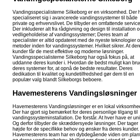
Vandingsspecialisterne Silkeborg er en virksomhed. Der 
specialiseret sig i avancerede vandingssystemer til både
private og erhvervslivet. De tilbyder en omfattende service
Der inkluderer alt fra rådgivning og design til installation 
vedligeholdelse af vandingssystemer; Deres team af
specialister er altid opdateret med de nyeste teknologier 
metoder inden for vandingssystemer. Hvilket sikrer. At der
kunder får de mest effektive og moderne løsninger.
Vandingsspecialisterne Silkeborg har også fokus på, at
uddanne deres kunder i. Hvordan de bedst muligt kan br
deres systemer for, at opnå de bedste resultater. Deres
dedikation til kvalitet og kundetilfredshed gør dem til en
populær valg blandt Silkeborgs beboere.
Havemesterens Vandingsløsninger
Havemesterens Vandingsløsninger er en lokal virksomhe
Der har gjort sig bemærket for deres personlige tilgang til
vandingssysteminstallation. De forstår. At hver have er uni
Og derfor tilbyder de skræddersyede løsninger. Der tager
højde for de specifikke behov og ønsker fra deres kunder.
Havemesterens team har en dybdegående viden om plan