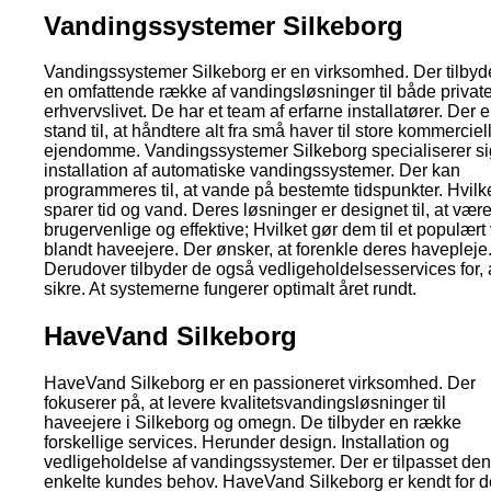
Vandingssystemer Silkeborg
Vandingssystemer Silkeborg er en virksomhed. Der tilbyd
en omfattende række af vandingsløsninger til både privat
erhvervslivet. De har et team af erfarne installatører. Der er
stand til, at håndtere alt fra små haver til store kommerciel
ejendomme. Vandingssystemer Silkeborg specialiserer si
installation af automatiske vandingssystemer. Der kan
programmeres til, at vande på bestemte tidspunkter. Hvilk
sparer tid og vand. Deres løsninger er designet til, at vær
brugervenlige og effektive; Hvilket gør dem til et populært
blandt haveejere. Der ønsker, at forenkle deres havepleje
Derudover tilbyder de også vedligeholdelsesservices for, 
sikre. At systemerne fungerer optimalt året rundt.
HaveVand Silkeborg
HaveVand Silkeborg er en passioneret virksomhed. Der
fokuserer på, at levere kvalitetsvandingsløsninger til
haveejere i Silkeborg og omegn. De tilbyder en række
forskellige services. Herunder design. Installation og
vedligeholdelse af vandingssystemer. Der er tilpasset den
enkelte kundes behov. HaveVand Silkeborg er kendt for d