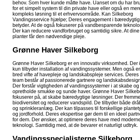
behov. Som hver kunde måtte have. Uanset om du har br
for et simpelt system til din private have eller også en mer
kompleks løsning til et erhvervsområde. Kan Silkeborg
Vandingsservice hjælpe; Deres engagement i bæredygti
betyder. At de også fokuserer på vandbesparende teknolog
Der kan reducere vandforbruget og samtidig sikre. At dine
planter får den nødvendige pleje.
Grønne Haver Silkeborg
Grønne Haver Silkeborg er en innovativ virksomhed. Der 
kun tilbyder installation af vandingssystemer. Men også e
bred vifte af havepleje og landskabspleje services. Deres
team består af passionerede gartnere og landskabsdesig
Der forstår vigtigheden af vandingssystemer i at skabe og
opretholde smukke og sunde haver. Grønne Haver Silkeb
fokuserer på, at skabe bæredygtige løsninger. Der fremme
biodiversitet og reducerer vandspild. De tilbyder både drå
og sprinkleranlæg. Der kan tilpasses til forskellige plantet
og jordforhold. Deres ekspertise gør dem til en ideel partn
for dem. Der ønsker, at optimere deres have med modern
teknologi. Samtidig med, at de bevarer et naturligt udtryk.
Vandingsspecialisterne Silkeborg