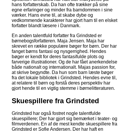
hans forfatterskab. Da han ofte trækker på sine
egne erfaringer og minder fra barndommen i sine
værker. Hans evne til, at skabe dybe og
vedkommende karakterer har gjort ham til en elsket
forfatter blandt læsere i Danmark.
En anden talentfuld forfatter fra Grindsted er
børnebogsforfatteren. Maja Jensen. Maja har
skrevet en række populære bøger for børn. Der har
fanget børns fantasi og nysgerrighed. Hendes
bøger er kendt for deres fantasifulde plots og
farverige illustrationer. Og de har fået anerkendelse
både nationalt og internationalt. Majas passion for,
at skrive begyndte. Da hun som barn læste bøger
fra det lokale bibliotek i Grindsted. Hendes evne til,
at relatere til børn og forstå deres perspektiv har
gjort hende til en vigtig stemme i børnelitteraturen.
Skuespillere fra Grindsted
Grindsted har også fostret nogle talentfulde
skuespillere; Der har gjort sig bemærket i teater- og
filmverdenen. En af de mest kendte skuespillere fra
Grindsted er Sofie Andersen. Der har haft en