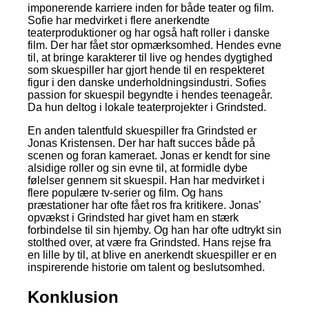
imponerende karriere inden for både teater og film.
Sofie har medvirket i flere anerkendte
teaterproduktioner og har også haft roller i danske
film. Der har fået stor opmærksomhed. Hendes evne
til, at bringe karakterer til live og hendes dygtighed
som skuespiller har gjort hende til en respekteret
figur i den danske underholdningsindustri. Sofies
passion for skuespil begyndte i hendes teenageår.
Da hun deltog i lokale teaterprojekter i Grindsted.
En anden talentfuld skuespiller fra Grindsted er
Jonas Kristensen. Der har haft succes både på
scenen og foran kameraet. Jonas er kendt for sine
alsidige roller og sin evne til, at formidle dybe
følelser gennem sit skuespil. Han har medvirket i
flere populære tv-serier og film. Og hans
præstationer har ofte fået ros fra kritikere. Jonas’
opvækst i Grindsted har givet ham en stærk
forbindelse til sin hjemby. Og han har ofte udtrykt sin
stolthed over, at være fra Grindsted. Hans rejse fra
en lille by til, at blive en anerkendt skuespiller er en
inspirerende historie om talent og beslutsomhed.
Konklusion