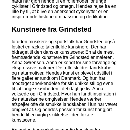
hårdt har gjort hende til en rollemodel for unge
cyklister i Grindsted og omegn. Hendes rejse fra en
lille by til, at blive en anerkendt cykelrytter er en
inspirerende historie om passion og dedikation.
Kunstnere fra Grindsted
foruden musikere og sportsfolk har Grindsted også
fostret en række talentfulde kunstnere. Der har
bidraget til den danske kunstscene; En af de mest
fremtrædende kunstnere fra Grindsted er maleren.
Anna Sørensen. Anna er kendt for sine farverige og
ekspressive malerier. Der ofte skildrer landskaber
og naturmotiver. Hendes kunst er blevet udstillet i
flere gallerier rundt om i Danmark. Og hun har
modtaget anerkendelse for sin unikke stil og evne
til, at fange skønheden i det daglige liv. Anna
voksede op i Grindsted. Hvor hun fandt inspiration i
de naturskønne omgivelser. Hendes værker
afspejler ofte de smukke landskaber. Hun har været
omgivet af. Og hendes passion for kunst har gjort
hende til en vigtig skikkelse i den lokale
kunstscene.
En anden bemærkelsesværdig kunstner fra