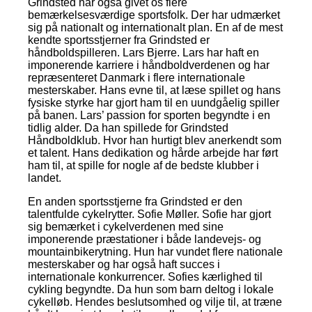
Grindsted har også givet os flere
bemærkelsesværdige sportsfolk. Der har udmærket
sig på nationalt og internationalt plan. En af de mest
kendte sportsstjerner fra Grindsted er
håndboldspilleren. Lars Bjerre. Lars har haft en
imponerende karriere i håndboldverdenen og har
repræsenteret Danmark i flere internationale
mesterskaber. Hans evne til, at læse spillet og hans
fysiske styrke har gjort ham til en uundgåelig spiller
på banen. Lars’ passion for sporten begyndte i en
tidlig alder. Da han spillede for Grindsted
Håndboldklub. Hvor han hurtigt blev anerkendt som
et talent. Hans dedikation og hårde arbejde har ført
ham til, at spille for nogle af de bedste klubber i
landet.
En anden sportsstjerne fra Grindsted er den
talentfulde cykelrytter. Sofie Møller. Sofie har gjort
sig bemærket i cykelverdenen med sine
imponerende præstationer i både landevejs- og
mountainbikerytning. Hun har vundet flere nationale
mesterskaber og har også haft succes i
internationale konkurrencer. Sofies kærlighed til
cykling begyndte. Da hun som barn deltog i lokale
cykelløb. Hendes beslutsomhed og vilje til, at træne