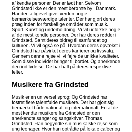
af kendte personer. Der er født her. Selvom
Grindsted ikke er den mest berømte by i Danmark.
Har den alligevel givet verden nogle
bemærkelsesværdige talenter. Der har gjort deres
præg inden for forskellige områder som musik.
Sport. Kunst og underholdning. Vi vil udforske nogle
af de mest kendte personer. Der har deres rødder i
Grindsted. Samt deres bidrag til samfundet og
kulturen. Vi vil også se på. Hvordan deres opvækst i
Grindsted har påvirket deres karrierer og livsvalg.
Gennem denne rejse vil vi fejre de unikke kvaliteter.
Som disse individer bringer til bordet. Og anerkende
den indflydelse. De har haft på deres respektive
felter.
Musikere fra Grindsted
Musik er en universel sprog; Og Grindsted har
fostret flere talentfulde musikere. Der har gjort sig
bemærket både nationalt og internationalt. En af de
mest kendte musikere fra Grindsted er den
anerkendte sanger og sangskriver. Thomas
Grindsted. Han begyndte sin musikalske rejse som
ung teenager. Hvor han optrådte på lokale caféer og