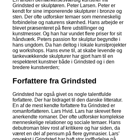
Grindsted er skulptøren. Peter Larsen. Peter er
kendt for sine imponerende skulpturer i bronze og
sten. Der ofte udforsker temaer som menneskelig
forbindelse og naturens skønhed. Hans arbejde er
blevet præsenteret på flere udstillinger og
kunstmesser. Og han har vundet flere priser for sit
håndværk. Peters passion for skulptur begyndte i
hans ungdom. Da han deltog i lokale kunstprojekter
og workshops. Hans evne til, at skabe levende og
tankevækkende skulpturer har gjort ham til en
respekteret kunstner både i Grindsted og i den
bredere kunstverden;
Forfattere fra Grindsted
Grindsted har også givet os nogle talentfulde
forfattere. Der har bidraget til den danske litteratur.
En af de mest kendte forfattere fra Grindsted er
romanforfatteren. Lars Hvid. Lars har skrevet flere
anerkendte romaner. Der ofte udforsker komplekse
menneskelige relationer og sociale temaer. Hans
debutroman blev rost af kritikere og har siden, da
været en del af pensum på flere gymnasier. Lars’
opvækst i Grindsted har haft stor indflydelse på