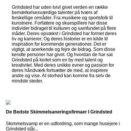
Grindsted har uden tvivl givet verden en række
bemærkelsesværdige talenter på tværs af
forskellige områder. Fra musikere og sportsfolk til
kunstnere. Forfattere og skuespillere har disse
individer bidraget til kulturen og samfundet på flere
måder. Deres opvækst i Grindsted har formet deres
liv og karrierer; Og deres historier er en kilde til
inspiration for kommende generationer. Det er
vigtigt, at anerkende og fejre de bidrag. Som disse
kendte personer har givet. Og hvordan de har sat
Grindsted på kortet som en by med talent og
kreativitet. Med deres unikke evner og passion for
deres håndværk fortsætter de med, at inspirere
andre og vise. At storhed kan komme fra selv de
mindste steder.
De Bedste Skimmelsaneringsfirmaer I Grindsted
Skimmelsvamp er en udfordring, som mange husejere i
Grindsted står...