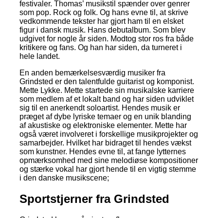
festivaler. Thomas’ musikstil spænder over genrer
som pop. Rock og folk. Og hans evne til, at skrive
vedkommende tekster har gjort ham til en elsket
figur i dansk musik. Hans debutalbum. Som blev
udgivet for nogle år siden. Modtog stor ros fra både
kritikere og fans. Og han har siden, da turneret i
hele landet.
En anden bemærkelsesværdig musiker fra
Grindsted er den talentfulde guitarist og komponist.
Mette Lykke. Mette startede sin musikalske karriere
som medlem af et lokalt band og har siden udviklet
sig til en anerkendt soloartist. Hendes musik er
præget af dybe lyriske temaer og en unik blanding
af akustiske og elektroniske elementer. Mette har
også været involveret i forskellige musikprojekter og
samarbejder. Hvilket har bidraget til hendes vækst
som kunstner. Hendes evne til, at fange lytternes
opmærksomhed med sine melodiøse kompositioner
og stærke vokal har gjort hende til en vigtig stemme
i den danske musikscene;
Sportstjerner fra Grindsted