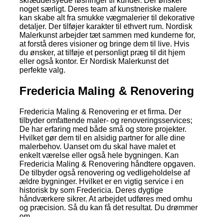
skræddersyede løsninger til kunder. Der ønsker
noget særligt. Deres team af kunstneriske malere
kan skabe alt fra smukke vægmalerier til dekorative
detaljer. Der tilføjer karakter til ethvert rum. Nordisk
Malerkunst arbejder tæt sammen med kunderne for,
at forstå deres visioner og bringe dem til live. Hvis
du ønsker, at tilføje et personligt præg til dit hjem
eller også kontor. Er Nordisk Malerkunst det
perfekte valg.
Fredericia Maling & Renovering
Fredericia Maling & Renovering er et firma. Der
tilbyder omfattende maler- og renoveringsservices;
De har erfaring med både små og store projekter.
Hvilket gør dem til en alsidig partner for alle dine
malerbehov. Uanset om du skal have malet et
enkelt værelse eller også hele bygningen. Kan
Fredericia Maling & Renovering håndtere opgaven.
De tilbyder også renovering og vedligeholdelse af
ældre bygninger. Hvilket er en vigtig service i en
historisk by som Fredericia. Deres dygtige
håndværkere sikrer. At arbejdet udføres med omhu
og præcision. Så du kan få det resultat. Du drømmer
om.