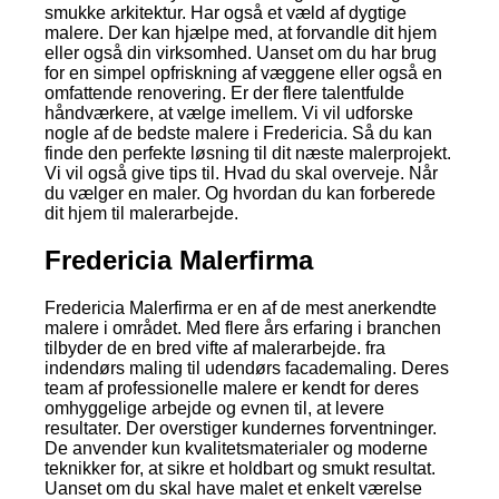
smukke arkitektur. Har også et væld af dygtige
malere. Der kan hjælpe med, at forvandle dit hjem
eller også din virksomhed. Uanset om du har brug
for en simpel opfriskning af væggene eller også en
omfattende renovering. Er der flere talentfulde
håndværkere, at vælge imellem. Vi vil udforske
nogle af de bedste malere i Fredericia. Så du kan
finde den perfekte løsning til dit næste malerprojekt.
Vi vil også give tips til. Hvad du skal overveje. Når
du vælger en maler. Og hvordan du kan forberede
dit hjem til malerarbejde.
Fredericia Malerfirma
Fredericia Malerfirma er en af de mest anerkendte
malere i området. Med flere års erfaring i branchen
tilbyder de en bred vifte af malerarbejde. fra
indendørs maling til udendørs facademaling. Deres
team af professionelle malere er kendt for deres
omhyggelige arbejde og evnen til, at levere
resultater. Der overstiger kundernes forventninger.
De anvender kun kvalitetsmaterialer og moderne
teknikker for, at sikre et holdbart og smukt resultat.
Uanset om du skal have malet et enkelt værelse