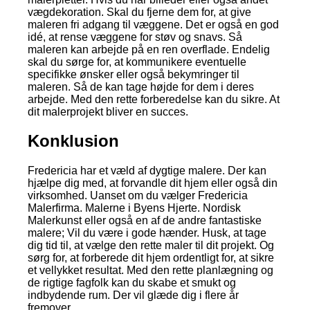
vægdekoration. Skal du fjerne dem for, at give
maleren fri adgang til væggene. Det er også en god
idé, at rense væggene for støv og snavs. Så
maleren kan arbejde på en ren overflade. Endelig
skal du sørge for, at kommunikere eventuelle
specifikke ønsker eller også bekymringer til
maleren. Så de kan tage højde for dem i deres
arbejde. Med den rette forberedelse kan du sikre. At
dit malerprojekt bliver en succes.
Konklusion
Fredericia har et væld af dygtige malere. Der kan
hjælpe dig med, at forvandle dit hjem eller også din
virksomhed. Uanset om du vælger Fredericia
Malerfirma. Malerne i Byens Hjerte. Nordisk
Malerkunst eller også en af de andre fantastiske
malere; Vil du være i gode hænder. Husk, at tage
dig tid til, at vælge den rette maler til dit projekt. Og
sørg for, at forberede dit hjem ordentligt for, at sikre
et vellykket resultat. Med den rette planlægning og
de rigtige fagfolk kan du skabe et smukt og
indbydende rum. Der vil glæde dig i flere år
fremover.