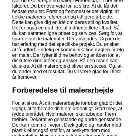
Når du skal vælge en maler i Fredericia; Er der flere
faktorer. Du bør overveje for, at sikre. At du får det
bedste resultat. Først og fremmest er det vigtigt, at
tjekke malerens referencer og tidligere arbejde.
Dette kan give dig en idé om deres stil og kvalitet.
Det er også en god idé, at indhente flere tilbud. Så
du kan sammenligne priser og services. Sørg for, at
spørge om de materialer. Der anvendes. Og om de
har erfaring med det specifikke projekt. Du ønsker,
at få udført. Endelig er kommunikation nøglen. Vælg
en maler. Der lytter til dine behov og er åben for, at
diskutere dine idéer og ønsker. På den måde kan
du sikre. At dit malerprojekt bliver en succes. Og, at
du ender med et resultat. Du vil være glad for i flere
år fremover.
Forberedelse til malerarbejde
For, at sikre. At dit malerarbejde forløber glat; Er det
vigtigt, at forberede dit hjem ordentligt. Start med, at
rydde området. Hvor maleren skal arbejde. Fjern
møbler. Dekorative genstande og andre genstande.
Der kan komme i vejen. Dæk gulve og møbler med
plastik eller også stof for, at beskytte dem mod
malerpletter. Hvis du har billeder eller også andet