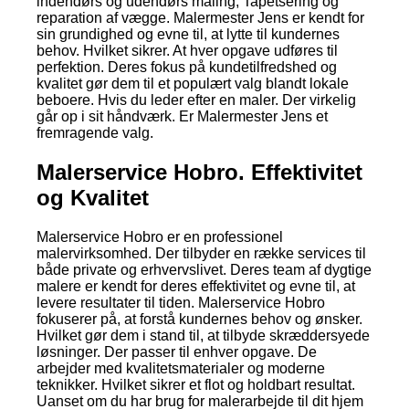
indendørs og udendørs maling; Tapetsering og
reparation af vægge. Malermester Jens er kendt for
sin grundighed og evne til, at lytte til kundernes
behov. Hvilket sikrer. At hver opgave udføres til
perfektion. Deres fokus på kundetilfredshed og
kvalitet gør dem til et populært valg blandt lokale
beboere. Hvis du leder efter en maler. Der virkelig
går op i sit håndværk. Er Malermester Jens et
fremragende valg.
Malerservice Hobro. Effektivitet
og Kvalitet
Malerservice Hobro er en professionel
malervirksomhed. Der tilbyder en række services til
både private og erhvervslivet. Deres team af dygtige
malere er kendt for deres effektivitet og evne til, at
levere resultater til tiden. Malerservice Hobro
fokuserer på, at forstå kundernes behov og ønsker.
Hvilket gør dem i stand til, at tilbyde skræddersyede
løsninger. Der passer til enhver opgave. De
arbejder med kvalitetsmaterialer og moderne
teknikker. Hvilket sikrer et flot og holdbart resultat.
Uanset om du har brug for malerarbejde til dit hjem