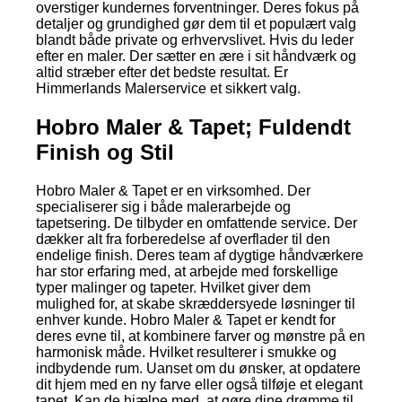
overstiger kundernes forventninger. Deres fokus på
detaljer og grundighed gør dem til et populært valg
blandt både private og erhvervslivet. Hvis du leder
efter en maler. Der sætter en ære i sit håndværk og
altid stræber efter det bedste resultat. Er
Himmerlands Malerservice et sikkert valg.
Hobro Maler & Tapet; Fuldendt
Finish og Stil
Hobro Maler & Tapet er en virksomhed. Der
specialiserer sig i både malerarbejde og
tapetsering. De tilbyder en omfattende service. Der
dækker alt fra forberedelse af overflader til den
endelige finish. Deres team af dygtige håndværkere
har stor erfaring med, at arbejde med forskellige
typer malinger og tapeter. Hvilket giver dem
mulighed for, at skabe skræddersyede løsninger til
enhver kunde. Hobro Maler & Tapet er kendt for
deres evne til, at kombinere farver og mønstre på en
harmonisk måde. Hvilket resulterer i smukke og
indbydende rum. Uanset om du ønsker, at opdatere
dit hjem med en ny farve eller også tilføje et elegant
tapet. Kan de hjælpe med, at gøre dine drømme til