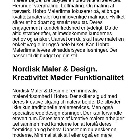
malerarbejde; De tilbyder en bred vifte af services.
Herunder vægmaling. Loftmaling. Og maling af
træværk. Hobro Malerfirma fokuserer på, at bruge
kvalitetsmaterialer og miljøvenlige malinger. Hvilket
sikrer et holdbart og smukt resultat. Deres
engagement i kundetilfredshed er tydeligt. Da de
altid stræber efter, at imødekomme kundernes
behov og ønsker. Uanset om du skal have malet en
enkelt væg eller også hele huset. Kan Hobro
Malerfirma levere skræddersyede løsninger. Der
passer til dit budget og din stil.
Nordisk Maler & Design.
Kreativitet Møder Funktionalitet
Nordisk Maler & Design er en innovativ
malervirksomhed i Hobro. Der skiller sig ud med
deres kreative tilgang til malerarbejde. De tilbyder
ikke kun traditionelle malerservices. Men også
specialiserede designløsninger. Der kan forvandle
ethvert rum. Deres team af kreative malere arbejder
tæt sammen med kunderne for, at forstå deres
fremtidsplan og behov. Uanset om du ønsker en
moderne. Minimalistisk stil eller også en mere