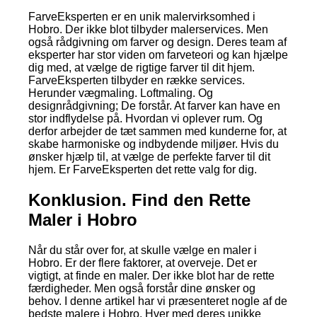
FarveEksperten er en unik malervirksomhed i
Hobro. Der ikke blot tilbyder malerservices. Men
også rådgivning om farver og design. Deres team af
eksperter har stor viden om farveteori og kan hjælpe
dig med, at vælge de rigtige farver til dit hjem.
FarveEksperten tilbyder en række services.
Herunder vægmaling. Loftmaling. Og
designrådgivning; De forstår. At farver kan have en
stor indflydelse på. Hvordan vi oplever rum. Og
derfor arbejder de tæt sammen med kunderne for, at
skabe harmoniske og indbydende miljøer. Hvis du
ønsker hjælp til, at vælge de perfekte farver til dit
hjem. Er FarveEksperten det rette valg for dig.
Konklusion. Find den Rette
Maler i Hobro
Når du står over for, at skulle vælge en maler i
Hobro. Er der flere faktorer, at overveje. Det er
vigtigt, at finde en maler. Der ikke blot har de rette
færdigheder. Men også forstår dine ønsker og
behov. I denne artikel har vi præsenteret nogle af de
bedste malere i Hobro. Hver med deres unikke