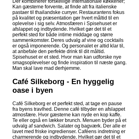
Der kombinerer forskellige internationale køkkener;
Kan gæsterne forvente, at finde alt fra italienske
pastaer til thailandske curryer. Restaurantens fokus
på kvalitet og præsentation gør hvert måltid til en
oplevelse i sig selv. Atmosfæren i Spisehuset er
afslappet og indbydende. Hvilket gør det til et
perfekt sted for både intime middage og større
sammenkomster. Deres udvalg af vine og cocktails
er også imponerende. Og personalet er altid klar til,
at anbefale den perfekte drink til dit måltid.
Spisehuset er et sted. Hvor man kan udforske nye
smagsoplevelser og finde inspiration til næste gang.
Man skal lave mad derhjemme.
Café Silkeborg - En hyggelig
oase i byen
Café Silkeborg er et perfekt sted, at tage en pause
fra byens travlhed. Denne café tilbyder en afslappet
atmosfære. Hvor gæsterne kan nyde en kop kaffe.
Te eller også en lækker brunch. Menuen byder på et
udvalg af sandwich. Salater og bagværk. Der alle er
lavet med friske ingredienser. Caféens indretning er
charmerende og indbydende. Hvilket gør det til et