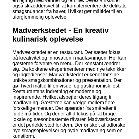
en fejring med venner og familie. Deres vinkort er
også skræddersyet til, at komplementere de delikate
smagsnuancer fra havet; Hvilket gør måltidet til en
uforglemmelig oplevelse.
Madværkstedet - En kreativ
kulinarisk oplevelse
Madværkstedet er en restaurant. Der sætter fokus
på kreativitet og innovation i madlavningen. Her kan
gæsterne forvente en menu. Der konstant ændrer
sig. Da kokkene eksperimenterer med nye teknikker
og ingredienser. Madværkstedet er kendt for sine
unikke smagskombinationer og præsentation. Der
gør hvert måltid til en visuel og gastronomisk fest.
Restaurantens indretning er moderne og
inspirerende. Hvilket afspejler deres tilgang til
madlavning. Gæsterne kan vælge mellem flere
forskellige menuer. Der spænder fra småretter til
fulde måltider. Og der er altid fokus på, at bruge
lokale og sæsonbestemte råvarer. Madværkstedet
er det perfekte sted for dem. Der ønsker, at udforske
nye smagsoplevelser og nyde madlavning som en
kunstform.