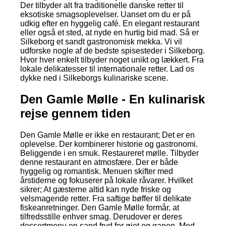
Der tilbyder alt fra traditionelle danske retter til
eksotiske smagsoplevelser. Uanset om du er på
udkig efter en hyggelig café. En elegant restaurant
eller også et sted, at nyde en hurtig bid mad. Så er
Silkeborg et sandt gastronomisk mekka. Vi vil
udforske nogle af de bedste spisesteder i Silkeborg.
Hvor hver enkelt tilbyder noget unikt og lækkert. Fra
lokale delikatesser til internationale retter. Lad os
dykke ned i Silkeborgs kulinariske scene.
Den Gamle Mølle - En kulinarisk
rejse gennem tiden
Den Gamle Mølle er ikke en restaurant; Det er en
oplevelse. Der kombinerer historie og gastronomi.
Beliggende i en smuk. Restaureret mølle. Tilbyder
denne restaurant en atmosfære. Der er både
hyggelig og romantisk. Menuen skifter med
årstiderne og fokuserer på lokale råvarer. Hvilket
sikrer; At gæsterne altid kan nyde friske og
velsmagende retter. Fra saftige bøffer til delikate
fiskeanretninger. Den Gamle Mølle formår, at
tilfredsstille enhver smag. Derudover er deres
dessertmenu en sand fryd for øjet og ganen. Med