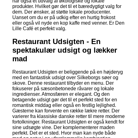
har også et udvalg af økologiske og lokale
produkter. Hvilket gør det til et bæredygtigt valg for
dem. Der ønsker, at støtte lokale producenter.
Uanset om du er på udkig efter en hurtig frokost
eller også vil nyde en kop kaffe med venner. Er Den
Lille Café et perfekt valg.
Restaurant Udsigten - En
spektakulær udsigt og lækker
mad
Restaurant Udsigten er beliggende på en højderyg
med en fantastisk udsigt over Silkeborgs søer og
skove. Denne restaurant tilbyder en menu. Der
fokuserer på sæsonbetonede råvarer og lokale
ingredienser. Atmosfæren er elegant. Og den
betagende udsigt gør det til et perfekt sted for en
romantisk middag eller også en festlig lejlighed.
Gæsterne kan forvente en række lækre retter. Der
varierer fra klassiske danske retter til mere moderne
fortolkninger. Restaurant Udsigten er også kendt for
sine udsøgte vine. Der komplementerer maden
perfekt. Det er et sted. Hvor man kan nyde både