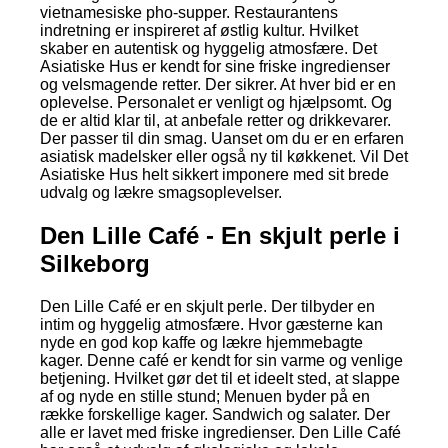
vietnamesiske pho-supper. Restaurantens
indretning er inspireret af østlig kultur. Hvilket
skaber en autentisk og hyggelig atmosfære. Det
Asiatiske Hus er kendt for sine friske ingredienser
og velsmagende retter. Der sikrer. At hver bid er en
oplevelse. Personalet er venligt og hjælpsomt. Og
de er altid klar til, at anbefale retter og drikkevarer.
Der passer til din smag. Uanset om du er en erfaren
asiatisk madelsker eller også ny til køkkenet. Vil Det
Asiatiske Hus helt sikkert imponere med sit brede
udvalg og lækre smagsoplevelser.
Den Lille Café - En skjult perle i
Silkeborg
Den Lille Café er en skjult perle. Der tilbyder en
intim og hyggelig atmosfære. Hvor gæsterne kan
nyde en god kop kaffe og lækre hjemmebagte
kager. Denne café er kendt for sin varme og venlige
betjening. Hvilket gør det til et ideelt sted, at slappe
af og nyde en stille stund; Menuen byder på en
række forskellige kager. Sandwich og salater. Der
alle er lavet med friske ingredienser. Den Lille Café