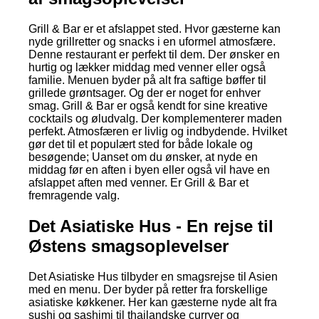
Grill & Bar er et afslappet sted. Hvor gæsterne kan
nyde grillretter og snacks i en uformel atmosfære.
Denne restaurant er perfekt til dem. Der ønsker en
hurtig og lækker middag med venner eller også
familie. Menuen byder på alt fra saftige bøffer til
grillede grøntsager. Og der er noget for enhver
smag. Grill & Bar er også kendt for sine kreative
cocktails og øludvalg. Der komplementerer maden
perfekt. Atmosfæren er livlig og indbydende. Hvilket
gør det til et populært sted for både lokale og
besøgende; Uanset om du ønsker, at nyde en
middag før en aften i byen eller også vil have en
afslappet aften med venner. Er Grill & Bar et
fremragende valg.
Det Asiatiske Hus - En rejse til
Østens smagsoplevelser
Det Asiatiske Hus tilbyder en smagsrejse til Asien
med en menu. Der byder på retter fra forskellige
asiatiske køkkener. Her kan gæsterne nyde alt fra
sushi og sashimi til thailandske curryer og