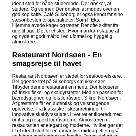
ideelt sted for både studerende. Der ønsker, at
studere. Og venner; Der ønsker, at mødes over en
god kop kaffe. Café Silkeborg er også kendt for sine
sæsonbestemte specialiteter. Som f. Eks.
Hjemmelavede kager og tærter. Der ofte skifter fra
uge til uge. Det er et sted. Hvor man kan slappe af
og nyde et godt måltid i en uformel og hyggelig
atmosfære.
Restaurant Nordsøen - En
smagsrejse til havet
Restaurant Nordsøen er stedet for seafood-elskere.
Beliggende tæt på Silkeborgs smukke søer.
Tilbyder denne restaurant en menu. Der fokuserer
på friske fiske- og skaldyrsretter. Med en passion for
bæredygtighed og lokale råvarer. Sikrer Nordsøen.
At gæsterne får en autentisk og velsmagende
oplevelse. Fra klassiske fiskeanretninger til
innovative skaldyrssalater. Hver ret er tilberedt med
omhu og respekt for råvarerne. Atmosfæren i
restauranten er elegant og moderne. Hvilket gør det
til et ideelt sted for en romantisk middag eller også