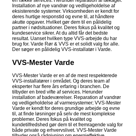
en række services. Herunder reparation af lækager.
Installation af nye vandrør og vedligeholdelse af
eksisterende systemer. Virksomheden er kendt for
deres hurtige responstid og evne til, at håndtere
akutte opgaver. Hvilket gør dem til en pålidelig
partner i nødsituationer. Deres fokus på kvalitet og
kundeservice sikrer. At du altid får det bedste
resultat. Uanset hvilken type VVS-arbejde du har
brug for. Varde Rør & VVS er et solidt valg for alle.
Der søger en pålidelig VVS-installatør i Varde.
VVS-Mester Varde
VVS-Mester Varde er en af de mest respekterede
VVS-installatører i området. Og deres team af
eksperter har flere års erfaring i branchen. De
tilbyder en bred vifte af services. Herunder
installation af badeværelser. Reparation af vandrør
og vedligeholdelse af varmesystemer; VVS-Mester
Varde er kendt for deres grundige arbejde og evne
til, at finde løsninger på selv de mest komplekse
problemer. Deres fokus på kvalitet og
kundetilfredshed gør dem til et fremragende valg for
både private og erhvervslivet. VVS-Mester Varde
tilbyder også rådgivning om energieffektive