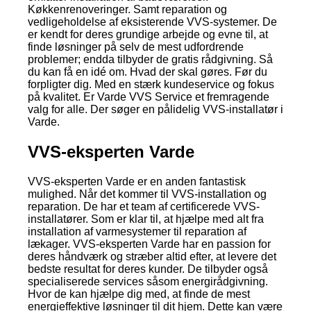
Køkkenrenoveringer. Samt reparation og
vedligeholdelse af eksisterende VVS-systemer. De
er kendt for deres grundige arbejde og evne til, at
finde løsninger på selv de mest udfordrende
problemer; endda tilbyder de gratis rådgivning. Så
du kan få en idé om. Hvad der skal gøres. Før du
forpligter dig. Med en stærk kundeservice og fokus
på kvalitet. Er Varde VVS Service et fremragende
valg for alle. Der søger en pålidelig VVS-installatør i
Varde.
VVS-eksperten Varde
VVS-eksperten Varde er en anden fantastisk
mulighed. Når det kommer til VVS-installation og
reparation. De har et team af certificerede VVS-
installatører. Som er klar til, at hjælpe med alt fra
installation af varmesystemer til reparation af
lækager. VVS-eksperten Varde har en passion for
deres håndværk og stræber altid efter, at levere det
bedste resultat for deres kunder. De tilbyder også
specialiserede services såsom energirådgivning.
Hvor de kan hjælpe dig med, at finde de mest
energieffektive løsninger til dit hjem. Dette kan være