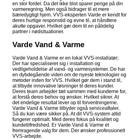
en stor fordel. Da det ikke blot sparer penge på din
varmeregning. Men også bidrager til et mere
bæredygtigt hjem. VVS-eksperten Varde er kendt for
deres hurtige responstid og evne til, at håndtere
akutte opgaver. Hvilket gør dem til en pålidelig
partner i nødsituationer.
Varde Vand & Varme
Varde Vand & Varme er en lokal VVS-installatør;
Der har specialiseret sig i installation og
vedligeholdelse af vand- og varmesystemer. De har
en dybdegående viden om de nyeste teknologier og
metoder inden for VVS. Hvilket gør dem i stand til,
at tilbyde innovative løsninger til deres kunder.
Deres team arbejder tæt sammen med kunderne for,
at forstå deres behov og ønsker. Hvilket sikrer. At
det endelige resultat lever op til forventningerne.
Varde Vand & Varme tilbyder også serviceaftaler.
Så du kan være sikker på. At dit VVS-system altid
fungerer optimalt. Med deres fokus på kvalitet og
kundetilfredshed. Er Varde Vand & Varme et
fremragende valg for dem. Der ønsker professionelt
VVS-arbejde.