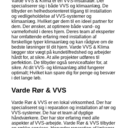
Varde VVS & Klima er en VVS-installatør. Der
specialiserer sig i både VVS og klimaanlæg. De
tilbyder en helhedsorienteret tilgang til installation
og vedligeholdelse af VVS-systemer og
klimaanlæg. Hvilket gør dem til en ideel partner for
dem. Der ønsker, at optimere både vand- og
varmeforhold i deres hjem. Deres team af eksperter
har omfattende erfaring med installation af
forskellige typer klimaanlæg og kan rådgive om de
bedste løsninger til dit hjem. Varde VVS & Klima
lægger stor vægt på kundetilfredshed og arbejder
hårdt for, at sikre. At alle projekter udføres til
perfektion. De tilbyder også serviceaftaler for, at
sikre. At dit VVS- og klimaanlæg altid fungerer
optimalt; Hvilket kan spare dig for penge og besvær
i det lange løb.
Varde Rør & VVS
Varde Rør & VVS er en lokal virksomhed. Der har
specialiseret sig i reparation og installation af rør og
VVS-systemer. De har et team af dygtige
håndværkere. Der har stor erfaring med alle
aspekter af VVS-arbejde. Varde Rør & VVS tilbyder