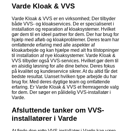
Varde Kloak & VVS
Varde Kloak & VVS er en virksomhed; Der tilbyder
både VVS- og kloakservices. De er specialiseret i
installation og reparation af kloaksystemer. Hvilket
gør dem til en ideel partner for dem. Der har brug for
hjælp med afløb og kloakproblemer. Deres team har
omfattende erfaring med alle aspekter af
kloakarbejde og kan hjælpe med alt fra tilstopninger
til installation af nye kloaksystemer. Varde Kloak &
VVS tilbyder også VVS-services. Hvilket gør dem til
en alsidig løsning for alle dine behov. Deres fokus
på kvalitet og kundeservice sikrer. At du altid får det
bedste resultat. Uanset hvilken type arbejde du har
brug for. Med deres dygtige team og omfattende
erfaring. Er Varde Kloak & VVS et fremragende valg
for dem. Der søger en pålidelig VVS-installatør i
Varde.
Afsluttende tanker om VVS-
installatører i Varde
At finde den rette VVS-installatør i Varde kan være