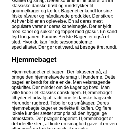
kvalitet og smag. Deres sortiment inkluderer alt fra
klassiske danske brød og rundstykker til
gourmetkager og tærter. Bageriet er kendt for sine
friske råvarer og håndlavede produkter. Der sikrer;
At hver bid er en oplevelse. En af deres mest
populære varer er deres kanelsnegle. Der er fyldt
med kanel og sukker og toppet med glasur. En sand
fryd for ganen. Farums Bedste Bageri er også et
sted. Hvor du kan finde sæsonbestemte
specialiteter. Der gør det værd, at besøge året rundt.
Hjemmebaget
Hjemmebaget er et bageri. Der fokuserer på, at
bringe den hjemmelavede smag til kunderne. Dette
bageri er kendt for sine enkle. Men velsmagende
opskrifter. Der minder om de kager og brød. Man
ville finde i et klassisk dansk hjem. Hjemmebaget
tilbyder et udvalg af traditionelle danske bagværk.
Herunder rugbrød. Teboller og småkager. Deres
hjemmebagte kager er perfekte til kaffen. Og flere
lokale kunder sætter stor pris på den hyggelige
atmosfære. Der præger bageriet. Hjemmebaget er
det ideelle sted, at finde en smagfuld gave til en ven
eller også en lækker snack til en selv;