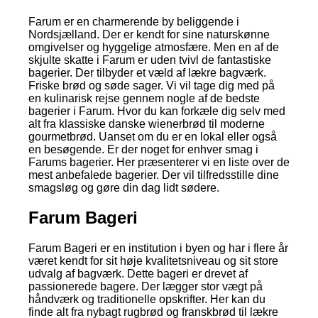
Farum er en charmerende by beliggende i
Nordsjælland. Der er kendt for sine naturskønne
omgivelser og hyggelige atmosfære. Men en af de
skjulte skatte i Farum er uden tvivl de fantastiske
bagerier. Der tilbyder et væld af lækre bagværk.
Friske brød og søde sager. Vi vil tage dig med på
en kulinarisk rejse gennem nogle af de bedste
bagerier i Farum. Hvor du kan forkæle dig selv med
alt fra klassiske danske wienerbrød til moderne
gourmetbrød. Uanset om du er en lokal eller også
en besøgende. Er der noget for enhver smag i
Farums bagerier. Her præsenterer vi en liste over de
mest anbefalede bagerier. Der vil tilfredsstille dine
smagsløg og gøre din dag lidt sødere.
Farum Bageri
Farum Bageri er en institution i byen og har i flere år
været kendt for sit høje kvalitetsniveau og sit store
udvalg af bagværk. Dette bageri er drevet af
passionerede bagere. Der lægger stor vægt på
håndværk og traditionelle opskrifter. Her kan du
finde alt fra nybagt rugbrød og franskbrød til lækre