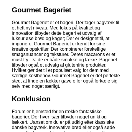
Gourmet Bageriet
Gourmet Bageriet er et bageri. Der tager bagværk til
et helt nyt niveau. Med fokus på kvalitet og
innovation tilbyder dette bageri et udvalg af
luksuriøse brød og kager; Der er designet til, at
imponere. Gourmet Bageriet er kendt for sine
kreative opskrifter. Der kombinerer forskellige
smagsnuancer og teksturer. Deres macarons er et
must-try. Da de er både smukke og lækre. Bageriet
tilbyder også et udvalg af glutenfrie produkter.
Hvilket gør det til et populært valg for dem med
særlige kostbehov. Gourmet Bageriet er det perfekte
sted, at finde en lækker gave eller også forkæle sig
selv med noget særligt.
Konklusion
Farum er hjemsted for en række fantastiske
bagerier. Der hver især tilbyder noget unikt og
lækkert. Uanset om du er på udkig efter klassiske
danske bagværk. Innovative brød eller også søde