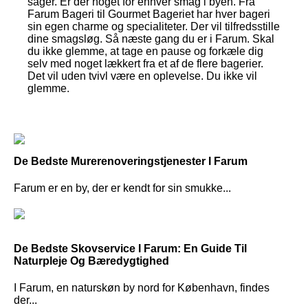
sager. Er der noget for enhver smag i byen. Fra
Farum Bageri til Gourmet Bageriet har hver bageri
sin egen charme og specialiteter. Der vil tilfredsstille
dine smagsløg. Så næste gang du er i Farum. Skal
du ikke glemme, at tage en pause og forkæle dig
selv med noget lækkert fra et af de flere bagerier.
Det vil uden tvivl være en oplevelse. Du ikke vil
glemme.
De Bedste Murerenoveringstjenester I Farum
Farum er en by, der er kendt for sin smukke...
De Bedste Skovservice I Farum: En Guide Til
Naturpleje Og Bæredygtighed
I Farum, en naturskøn by nord for København, findes
der...