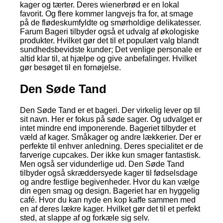
kager og tærter. Deres wienerbrød er en lokal
favorit. Og flere kommer langvejs fra for, at smage
på de flødeskumfyldte og smørholdige delikatesser.
Farum Bageri tilbyder også et udvalg af økologiske
produkter. Hvilket gør det til et populært valg blandt
sundhedsbevidste kunder; Det venlige personale er
altid klar til, at hjælpe og give anbefalinger. Hvilket
gør besøget til en fornøjelse.
Den Søde Tand
Den Søde Tand er et bageri. Der virkelig lever op til
sit navn. Her er fokus på søde sager. Og udvalget er
intet mindre end imponerende. Bageriet tilbyder et
væld af kager. Småkager og andre lækkerier. Der er
perfekte til enhver anledning. Deres specialitet er de
farverige cupcakes. Der ikke kun smager fantastisk.
Men også ser vidunderlige ud. Den Søde Tand
tilbyder også skræddersyede kager til fødselsdage
og andre festlige begivenheder. Hvor du kan vælge
din egen smag og design. Bageriet har en hyggelig
café. Hvor du kan nyde en kop kaffe sammen med
en af deres lækre kager. Hvilket gør det til et perfekt
sted, at slappe af og forkæle sig selv.