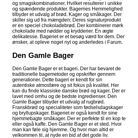
og smagskombinationer. Hvilket resulterer i unikke
og spændende produkter. Bagernes Hemmelighed
tilbyder et udvalg af brød. Kager og småkager. Der
skiller sig ud fra mængden; Deres signaturprodukt
er en speciel chokoladebrød. Der kombinerer mørk
chokolade med nødder og krydderier. En ægte
delikatesse. Bageriet er et besøg værd for dem. Der
ønsker, at opleve noget nyt og anderledes i Farum.
Den Gamle Bager
Den Gamle Bager er et bageri. Der har bevaret de
traditionelle bagemetoder og opskrifter gennem
generationer. Dette bageri er kendt for sin
autentiske atmosfære og sit fokus på kvalitet. Her
kan du finde klassiske danske brød og kager. Der er
lavet med omhu og de bedste ingredienser. Den
Gamle Bager tilbyder et udvalg af rugbrød.
Franskbrød og specialiteter som fødselsdagskager
og bryllupskager. Bageriet er også kendt for sine
hjemmebagte småkager. Der er perfekte til en kop te
eller også kaffe. Den Gamle Bager er et sted. Hvor
man kan føle sig hjemme. Og hvor man altid er
velkommen til, at nyde en bid af det gode liv.