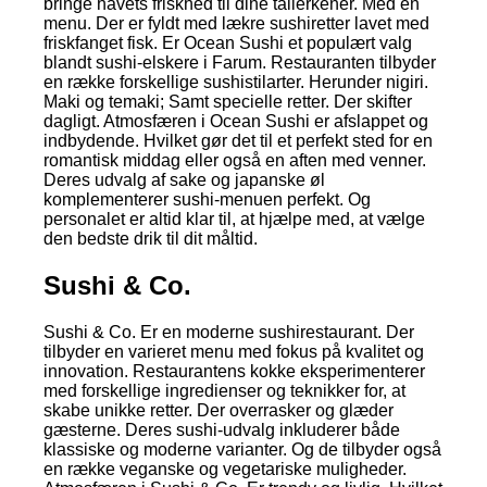
bringe havets friskhed til dine tallerkener. Med en
menu. Der er fyldt med lækre sushiretter lavet med
friskfanget fisk. Er Ocean Sushi et populært valg
blandt sushi-elskere i Farum. Restauranten tilbyder
en række forskellige sushistilarter. Herunder nigiri.
Maki og temaki; Samt specielle retter. Der skifter
dagligt. Atmosfæren i Ocean Sushi er afslappet og
indbydende. Hvilket gør det til et perfekt sted for en
romantisk middag eller også en aften med venner.
Deres udvalg af sake og japanske øl
komplementerer sushi-menuen perfekt. Og
personalet er altid klar til, at hjælpe med, at vælge
den bedste drik til dit måltid.
Sushi & Co.
Sushi & Co. Er en moderne sushirestaurant. Der
tilbyder en varieret menu med fokus på kvalitet og
innovation. Restaurantens kokke eksperimenterer
med forskellige ingredienser og teknikker for, at
skabe unikke retter. Der overrasker og glæder
gæsterne. Deres sushi-udvalg inkluderer både
klassiske og moderne varianter. Og de tilbyder også
en række veganske og vegetariske muligheder.