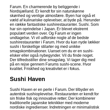
Farum. En charmerende by beliggende i
Nordsjælland. Er kendt for sin naturskønne
skønhed og venlige atmosfære. Byen har også et
væld af kulinariske oplevelser, at byde på. Herunder
en række fantastiske sushirestauranter. Sushi. Som
har sin oprindelse i Japan. Er blevet ekstremt
populært verden over. Og Farum er ingen
undtagelse. Vi vil udforske nogle af de bedste
sushirestauranter i Farum. Hvor du kan nyde lækker
sushi i forskellige stilarter og med unikke
smagskombinationer. Uanset om du er en sushi-
elsker eller også nybegynder. Vil du finde noget.
Der tilfredsstiller dine smagsløg. Vi tager dig med
på en rejse gennem Farums sushi-scene. Hvor
kvalitet. Friskhed og kreativitet er i fokus.
Sushi Haven
Sushi Haven er en perle i Farum. Der tilbyder en
autentisk sushioplevelse. Restauranten er kendt for
sin friske fisk og innovative retter; Der kombinerer
traditionelle japanske teknikker med moderne
nordiske ingredienser. Indretningen er minimalistisk