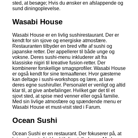
sted, at besøge; Hvis du ønsker en afslappende og
sund diningoplevelse.
Wasabi House
Wasabi House er en livlig sushirestaurant. Der er
kendt for sin sjove og energiske atmosfære.
Restauranten tilbyder en bred vifte af sushi og
japanske retter. Der appellerer til både unge og
voksne. Deres sushi-menu inkluderer alt fra
klassiske nigiri til kreative fusion-retter. Der
kombinerer forskellige smagsprofiler. Wasabi House
er også kendt for sine temaaftener. Hvor gæsterne
kan deltage i sushi-workshops og lære, at lave
deres egne sushiruller. Personalet er venligt og altid
klar til, at give anbefalinger. Hvilket gør det til et
sjovt sted, at spise med venner eller også familie.
Med sin livlige atmosfære og spændende menu er
Wasabi House et must-visit sted i Farum.
Ocean Sushi
Ocean Sushi er en restaurant. Der fokuserer på, at