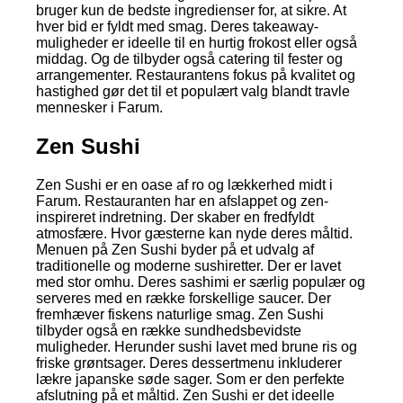
bruger kun de bedste ingredienser for, at sikre. At
hver bid er fyldt med smag. Deres takeaway-
muligheder er ideelle til en hurtig frokost eller også
middag. Og de tilbyder også catering til fester og
arrangementer. Restaurantens fokus på kvalitet og
hastighed gør det til et populært valg blandt travle
mennesker i Farum.
Zen Sushi
Zen Sushi er en oase af ro og lækkerhed midt i
Farum. Restauranten har en afslappet og zen-
inspireret indretning. Der skaber en fredfyldt
atmosfære. Hvor gæsterne kan nyde deres måltid.
Menuen på Zen Sushi byder på et udvalg af
traditionelle og moderne sushiretter. Der er lavet
med stor omhu. Deres sashimi er særlig populær og
serveres med en række forskellige saucer. Der
fremhæver fiskens naturlige smag. Zen Sushi
tilbyder også en række sundhedsbevidste
muligheder. Herunder sushi lavet med brune ris og
friske grøntsager. Deres dessertmenu inkluderer
lækre japanske søde sager. Som er den perfekte
afslutning på et måltid. Zen Sushi er det ideelle