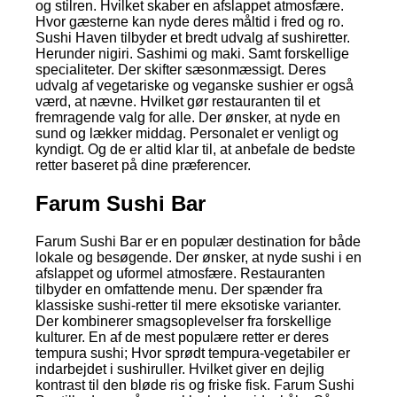
og stilren. Hvilket skaber en afslappet atmosfære.
Hvor gæsterne kan nyde deres måltid i fred og ro.
Sushi Haven tilbyder et bredt udvalg af sushiretter.
Herunder nigiri. Sashimi og maki. Samt forskellige
specialiteter. Der skifter sæsonmæssigt. Deres
udvalg af vegetariske og veganske sushier er også
værd, at nævne. Hvilket gør restauranten til et
fremragende valg for alle. Der ønsker, at nyde en
sund og lækker middag. Personalet er venligt og
kyndigt. Og de er altid klar til, at anbefale de bedste
retter baseret på dine præferencer.
Farum Sushi Bar
Farum Sushi Bar er en populær destination for både
lokale og besøgende. Der ønsker, at nyde sushi i en
afslappet og uformel atmosfære. Restauranten
tilbyder en omfattende menu. Der spænder fra
klassiske sushi-retter til mere eksotiske varianter.
Der kombinerer smagsoplevelser fra forskellige
kulturer. En af de mest populære retter er deres
tempura sushi; Hvor sprødt tempura-vegetabiler er
indarbejdet i sushiruller. Hvilket giver en dejlig
kontrast til den bløde ris og friske fisk. Farum Sushi