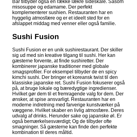
Bar tilbyder også en række lækre sideskåle. Såsom
misosuppe og edamame. Der perfekt
komplementerer sushien. Restauranten har en
hyggelig atmosfære og er et ideelt sted for en
afslappet middag med venner eller også familie.
Sushi Fusion
Sushi Fusion er en unik sushirestaurant. Der skiller
sig ud med sin kreative tilgang til sushi. Her kan
gæsterne forvente, at finde sushiretter. Der
kombinerer japanske traditioner med globale
smagsprofiler. For eksempel tilbyder de en spicy
kimchi sushi. Der bringer et koreansk twist til den
klassiske japanske ret. Sushi Fusion fokuserer også
på, at bruge lokale og bæredygtige ingredienser.
Hvilket gør dem til et fremragende valg for dem. Der
ønsker, at spise ansvarligt. Restauranten har en
moderne indretning med farverige kunstværker på
væggene. Hvilket skaber en livlig atmosfære. Deres
udvalg af drinks. Herunder sake og japanske øl. Er
også bemærkelsesværdigt; Og de tilbyder ofte
smagninger. Så gæsterne kan finde den perfekte
kombination til deres måltid.