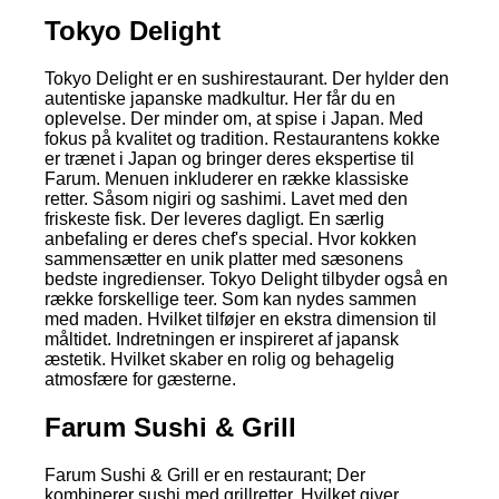
Tokyo Delight
Tokyo Delight er en sushirestaurant. Der hylder den
autentiske japanske madkultur. Her får du en
oplevelse. Der minder om, at spise i Japan. Med
fokus på kvalitet og tradition. Restaurantens kokke
er trænet i Japan og bringer deres ekspertise til
Farum. Menuen inkluderer en række klassiske
retter. Såsom nigiri og sashimi. Lavet med den
friskeste fisk. Der leveres dagligt. En særlig
anbefaling er deres chef's special. Hvor kokken
sammensætter en unik platter med sæsonens
bedste ingredienser. Tokyo Delight tilbyder også en
række forskellige teer. Som kan nydes sammen
med maden. Hvilket tilføjer en ekstra dimension til
måltidet. Indretningen er inspireret af japansk
æstetik. Hvilket skaber en rolig og behagelig
atmosfære for gæsterne.
Farum Sushi & Grill
Farum Sushi & Grill er en restaurant; Der
kombinerer sushi med grillretter. Hvilket giver