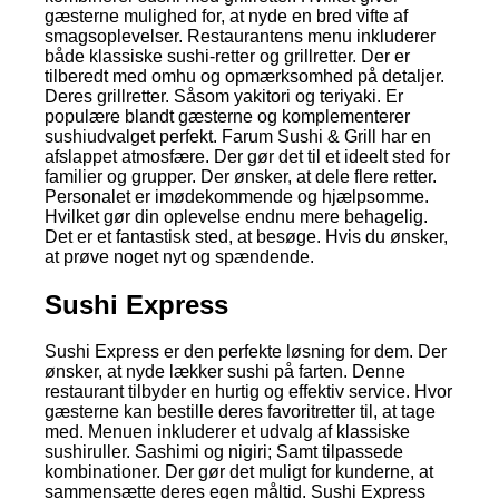
gæsterne mulighed for, at nyde en bred vifte af
smagsoplevelser. Restaurantens menu inkluderer
både klassiske sushi-retter og grillretter. Der er
tilberedt med omhu og opmærksomhed på detaljer.
Deres grillretter. Såsom yakitori og teriyaki. Er
populære blandt gæsterne og komplementerer
sushiudvalget perfekt. Farum Sushi & Grill har en
afslappet atmosfære. Der gør det til et ideelt sted for
familier og grupper. Der ønsker, at dele flere retter.
Personalet er imødekommende og hjælpsomme.
Hvilket gør din oplevelse endnu mere behagelig.
Det er et fantastisk sted, at besøge. Hvis du ønsker,
at prøve noget nyt og spændende.
Sushi Express
Sushi Express er den perfekte løsning for dem. Der
ønsker, at nyde lækker sushi på farten. Denne
restaurant tilbyder en hurtig og effektiv service. Hvor
gæsterne kan bestille deres favoritretter til, at tage
med. Menuen inkluderer et udvalg af klassiske
sushiruller. Sashimi og nigiri; Samt tilpassede
kombinationer. Der gør det muligt for kunderne, at
sammensætte deres egen måltid. Sushi Express