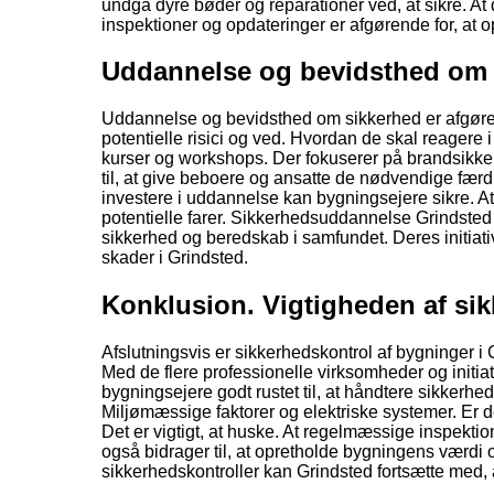
undgå dyre bøder og reparationer ved, at sikre. 
inspektioner og opdateringer er afgørende for, at 
Uddannelse og bevidsthed om 
Uddannelse og bevidsthed om sikkerhed er afgørende
potentielle risici og ved. Hvordan de skal reagere
kurser og workshops. Der fokuserer på brandsikke
til, at give beboere og ansatte de nødvendige færdig
investere i uddannelse kan bygningsejere sikre. At
potentielle farer. Sikkerhedsuddannelse Grindste
sikkerhed og beredskab i samfundet. Deres initiative
skader i Grindsted.
Konklusion. Vigtigheden af sik
Afslutningsvis er sikkerhedskontrol af bygninger i Gr
Med de flere professionelle virksomheder og initiat
bygningsejere godt rustet til, at håndtere sikkerheds
Miljømæssige faktorer og elektriske systemer. Er de
Det er vigtigt, at huske. At regelmæssige inspekt
også bidrager til, at opretholde bygningens værdi og
sikkerhedskontroller kan Grindsted fortsætte med, 