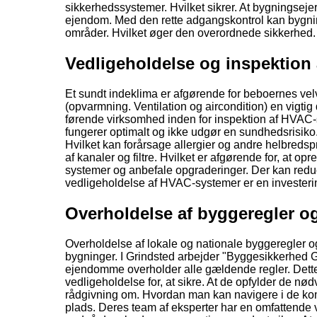
sikkerhedssystemer. Hvilket sikrer. At bygningsejere
ejendom. Med den rette adgangskontrol kan bygnin
områder. Hvilket øger den overordnede sikkerhed.
Vedligeholdelse og inspektion
Et sundt indeklima er afgørende for beboernes ve
(opvarmning. Ventilation og aircondition) en vigtig
førende virksomhed inden for inspektion af HVAC-sy
fungerer optimalt og ikke udgør en sundhedsrisiko. 
Hvilket kan forårsage allergier og andre helbreds
af kanaler og filtre. Hvilket er afgørende for, at op
systemer og anbefale opgraderinger. Der kan reduc
vedligeholdelse af HVAC-systemer er en invester
Overholdelse af byggeregler o
Overholdelse af lokale og nationale byggeregler o
bygninger. I Grindsted arbejder "Byggesikkerhed G
ejendomme overholder alle gældende regler. Dette
vedligeholdelse for, at sikre. At de opfylder de n
rådgivning om. Hvordan man kan navigere i de kompl
plads. Deres team af eksperter har en omfattende