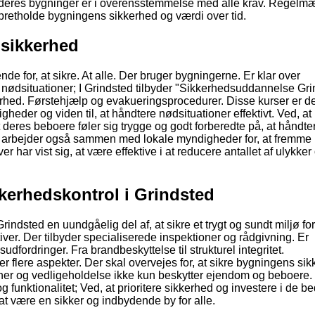
At deres bygninger er i overensstemmelse med alle krav. Regelm
opretholde bygningens sikkerhed og værdi over tid.
sikkerhed
 for, at sikre. At alle. Der bruger bygningerne. Er klar over
 i nødsituationer; I Grindsted tilbyder "Sikkerhedsuddannelse Gr
rhed. Førstehjælp og evakueringsprocedurer. Disse kurser er d
heder og viden til, at håndtere nødsituationer effektivt. Ved, at
 deres beboere føler sig trygge og godt forberedte på, at håndte
d arbejder også sammen med lokale myndigheder for, at fremme
r har vist sig, at være effektive i at reducere antallet af ulykker
kerhedskontrol i Grindsted
indsted en uundgåelig del af, at sikre et trygt og sundt miljø for
iver. Der tilbyder specialiserede inspektioner og rådgivning. Er
udfordringer. Fra brandbeskyttelse til strukturel integritet.
r flere aspekter. Der skal overvejes for, at sikre bygningens sik
ioner og vedligeholdelse ikke kun beskytter ejendom og beboere
 funktionalitet; Ved, at prioritere sikkerhed og investere i de b
at være en sikker og indbydende by for alle.