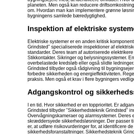
planeten. Men også kan reducere driftsomkostning
om. Hvordan man kan implementere grønne løsnin
bygningens samlede bæredygtighed.
Inspektion af elektriske system
Elektriske systemer er en anden kritisk komponent 
Grindsted" specialiserede inspektioner af elektriske 
standarder. Deres team af autoriserede elektrikere
Stikkontakter. Sikringer og belysningssystemer. En v
overbelastede kredsløb eller også slidte ledninger.
Grindsted tilbyder også rådgivning til bygningsej
forbedre sikkerheden og energieffektiviteten. Reg
praksis. Men også et krav i flere bygningers vedli
Adgangskontrol og sikkerheds
I en tid. Hvor sikkerhed er en topprioritet. Er ad
Grindsted tilbyder "Sikkerhedsteknik Grindsted" in
Overvågningskameraer og alarmsystemer. Deres ek
skræddersyede sikkerhedsløsninger. Der passer ti
er, at udføre risikovurderinger for, at identificer
sikkerhedsforanstaltninger. Sikkerhedsteknik Grind