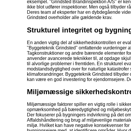
eksempel. "Grindsted Brandinspektion A/S" er kendt
ikke blot udfører inspektioner. Men også tilbyde
Deres team af eksperter har en dybdegående viden 
Grindsted overholder alle gældende krav.
Strukturel integritet og bygni
En anden vigtig del af sikkerhedskontrollen er evalu
"Byggeteknik Grindsted" omfattende vurderinger af
Tagkonstruktioner og andre bærende elementer for, 
anvender avancerede teknikker til, at opdage skju
til alvorlige problemer i fremtiden. En strukturel 
modstandsdygtighed over for naturlige katastrofer s
klimaforandringer. Byggeteknik Grindsted tilbyder og
kan være en god investering for ejendomsejere. D
Miljømæssige sikkerhedskontro
Miljømæssige faktorer spiller en vigtig rolle i sikk
opmærksomhed på bæredygtighed og miljøbeskyttels
Der fokuserer på bygningers indvirkning på det omg
Affaldshåndtering og brug af miljøvenlige materialer
miljø. Hvilket kan have negative konsekvenser for 
bygningsejere med, at identificere områder. Hvor d