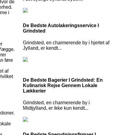
Hvor de
erhed.
rne i
De Bedste Autolakeringsservice I
Grindsted
Grindsted, en charmerende by i hjertet af
er
Jylland, er kendt...
 Vægge.
rer
n føre
et af
Hvilket
De Bedste Bagerier I Grindsted: En
Kulinarisk Rejse Gennem Lokale
Lækkerier
Grindsted, en charmerende by i
Midtjylland, er ikke kun kendt...
tioner.
lokale
or
De Bedste Snerydningsfirmaer I