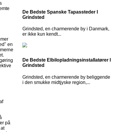
s
temte
De Bedste Spanske Tapassteder I
Grindsted
Grindsted, en charmerende by i Danmark,
er ikke kun kendt...
emer
ted" en
temerne
t.
De Bedste Elbilopladningsinstallatører I
ngøring
Grindsted
ektive
Grindsted, en charmerende by beliggende
i den smukke midtjyske region,...
af
å
er på
 at