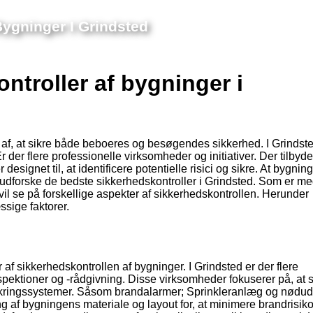
Bygninger I Grindsted
ntroller af bygninger i
l af, at sikre både beboeres og besøgendes sikkerhed. I Grindst
 der flere professionelle virksomheder og initiativer. Der tilbyde
designet til, at identificere potentielle risici og sikre. At bygnin
dforske de bedste sikkerhedskontroller i Grindsted. Som er med 
 vil se på forskellige aspekter af sikkerhedskontrollen. Herunder
ssige faktorer.
 af sikkerhedskontrollen af bygninger. I Grindsted er der flere
pektioner og -rådgivning. Disse virksomheder fokuserer på, at si
ikringssystemer. Såsom brandalarmer; Sprinkleranlæg og nødu
g af bygningens materiale og layout for, at minimere brandrisik