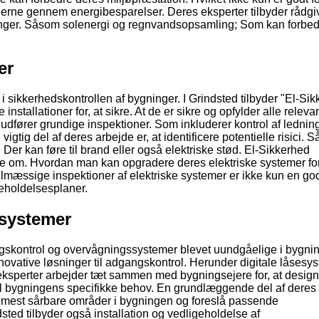
erne gennem energibesparelser. Deres eksperter tilbyder rådgi
ger. Såsom solenergi og regnvandsopsamling; Som kan forbed
er
i sikkerhedskontrollen af bygninger. I Grindsted tilbyder "El-Si
installationer for, at sikre. At de er sikre og opfylder alle releva
 udfører grundige inspektioner. Som inkluderer kontrol af ledning
igtig del af deres arbejde er, at identificere potentielle risici. 
 Der kan føre til brand eller også elektriske stød. El-Sikkerhed
ere om. Hvordan man kan opgradere deres elektriske systemer for
elmæssige inspektioner af elektriske systemer er ikke kun en go
geholdelsesplaner.
systemer
gangskontrol og overvågningssystemer blevet uundgåelige i bygnin
novative løsninger til adgangskontrol. Herunder digitale låsesy
sperter arbejder tæt sammen med bygningsejere for, at desig
l bygningens specifikke behov. En grundlæggende del af deres 
e de mest sårbare områder i bygningen og foreslå passende
sted tilbyder også installation og vedligeholdelse af