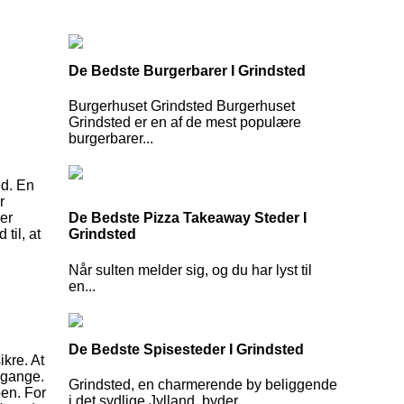
De Bedste Burgerbarer I Grindsted
Burgerhuset Grindsted Burgerhuset
Grindsted er en af de mest populære
burgerbarer...
ed. En
r
ger
De Bedste Pizza Takeaway Steder I
til, at
Grindsted
Når sulten melder sig, og du har lyst til
en...
De Bedste Spisesteder I Grindsted
kre. At
dgange.
Grindsted, en charmerende by beliggende
oen. For
i det sydlige Jylland, byder...