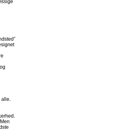
æssige
indsted"
esignet
re
 og
 alle.
kerhed.
. Men
edste