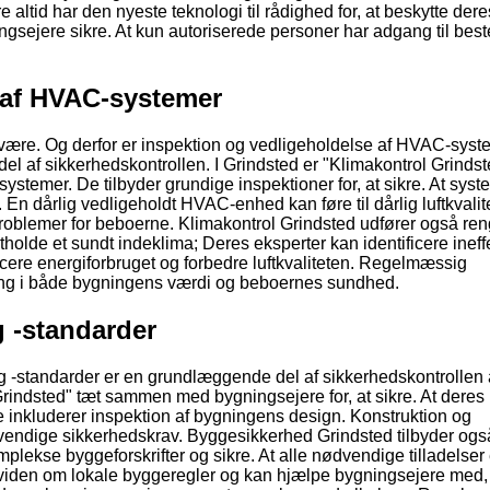
 altid har den nyeste teknologi til rådighed for, at beskytte dere
gsejere sikre. At kun autoriserede personer har adgang til bes
 af HVAC-systemer
lvære. Og derfor er inspektion og vedligeholdelse af HVAC-syst
 del af sikkerhedskontrollen. I Grindsted er "Klimakontrol Grinds
stemer. De tilbyder grundige inspektioner for, at sikre. At sys
En dårlig vedligeholdt HVAC-enhed kan føre til dårlig luftkvalite
problemer for beboerne. Klimakontrol Grindsted udfører også re
retholde et sundt indeklima; Deres eksperter kan identificere ineff
ere energiforbruget og forbedre luftkvaliteten. Regelmæssig
ing i både bygningens værdi og beboernes sundhed.
g -standarder
g -standarder er en grundlæggende del af sikkerhedskontrollen 
rindsted" tæt sammen med bygningsejere for, at sikre. At deres
 inkluderer inspektion af bygningens design. Konstruktion og
ødvendige sikkerhedskrav. Byggesikkerhed Grindsted tilbyder ogs
ekse byggeforskrifter og sikre. At alle nødvendige tilladelser 
 viden om lokale byggeregler og kan hjælpe bygningsejere med,