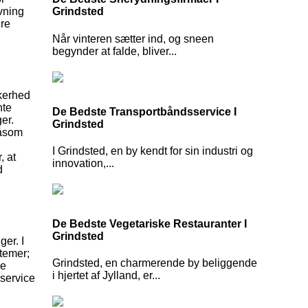
vning
Grindsted
re
Når vinteren sætter ind, og sneen
begynder at falde, bliver...
kkerhed
nte
De Bedste Transportbåndsservice I
er.
Grindsted
Såsom
I Grindsted, en by kendt for sin industri og
, at
innovation,...
d
De Bedste Vegetariske Restauranter I
Grindsted
ger. I
stemer;
Grindsted, en charmerende by beliggende
ne
i hjertet af Jylland, er...
service