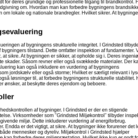
 for deres grundige og professionelle tilgang til brandkontrol. 
r rådgivning om. Hvordan man kan forbedre bygningens brandsikk
om lokale og nationale brandregler. Hvilket sikrer. At bygninge
ngsevaluering
eringen af bygningens strukturelle integritet. I Grindsted tilbyd
 bygningers tilstand. Dette omfatter inspektion af fundamenter.
at sikre. At bygningen er sikker, at opholde sig i. Deres ingeniø
lte skader. Såsom revner eller også svækkede materialer. Der ka
evaluering kan også inkludere en vurdering af bygningens
om jordskælv eller også storme; Hvilket er særligt relevant i lys
så løsninger til, at forbedre bygningens strukturelle stabilitet. 
er ønsker, at beskytte deres ejendom og beboere.
ller
erhedskontrollen af bygninger. I Grindsted er der en stigende
e. Virksomheder som "Grindsted Miljøkontrol" tilbyder inspek
ivende miljø. Dette inkluderer vurdering af energiforbrug.
. Endda er det vigtigt, at sikre. At bygninger ikke forurener det 
både mennesker og dyreliv. Miljøkontrol i Grindsted hjælper
e kan forbedre deres miljøpræstation. Hvilket ikke kun er godt f