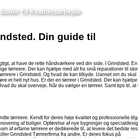
Guide Til Kvalitetsarbejde
ndsted. Din guide til
gtigt, at have de rette håndværkere ved din side. I Grindsted. En
ige tømrere. Der kan hjælpe med alt fra små reparationer til sto
 tømrere i Grindsted. Og hvad de kan tilbyde. Uanset om du ska
re et helt nyt hus. Er der en tømrer i Grindsted. Der kan hjælpe
vad du skal overveje. Når du vælger en tømrer. Samt tips til, at 
te tømrere. Kendt for deres høje kvalitet og professionelle til
renovering af boliger. Opførelse af nye bygninger og specialdes
eam af erfarne tømrere er dedikerede til, at levere det bedste resu
killer Grindsted Tømrerfirma fra andre. Er deres fokus på