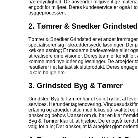
bæredygtighed. De anvender miljøvenlige materialer
er godt for miljøet. Deres kundeservice er også i t
byggeprocessen.
2. Tømrer & Snedker Grindsted
Tømrer & Snedker Grindsted er et andet fremragend
specialiserer sig i skræddersyede løsninger. Der 
køkkenløsning; Et moderne badeværelse eller ogs
at realisere dine visioner. Deres team er kendt for, 
komme med nye idéer og løsninger. De arbejder tæt 
resulterer i et fantastisk slutprodukt. Deres engage
lokale boligejere.
3. Grindsted Byg & Tømrer
Grindsted Byg & Tømrer har et solidt ry for, at leve
services. Herunder tagrenovering. Vinduesudskiftn
erfaring og arbejder altid med fokus på kvalitet og 
ønsker og behov. Uanset om du har en klar fremtidsp
Byg & Tømrer klar til, at hjælpe. De er også kendt f
valg for alle; Der ønsker, at få arbejdet gjort ordentli