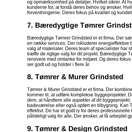
og opmærksomhed på detaljer. Hvilket sikrer. At hve
kunderne for, at forstå deres behov og ønsker. Hvil
forventningerne. Deres fokus på kvalitet og kundeti
7. Bæredygtige Tømrer Grinds
Bæredygtige Tømrer Grindsted er et firma. Der sætt
en række services. Der inkluderer energieffektiv
valg af materialer. Deres team af specialister ha
træffe de rigtige valg for dit projekt. Bæredygtige
renovere med omtanke for miljøet. Og deres fokus på
ser godt ud og holder i flere år.
8. Tømrer & Murer Grindsted
Tømrer & Murer Grindsted er et firma. Der kombiner
kommer til, at udføre komplekse byggeprojekter. De
dem, at håndtere alle aspekter af dit byggeprojek
badeværelse eller også opført en tilbygning. Kan T
effektivt. De har et godt ry for deres professionelle
pålideligt valg for alle. Der ønsker, at få arbejdet gj
9. Tømrer & Design Grindsted