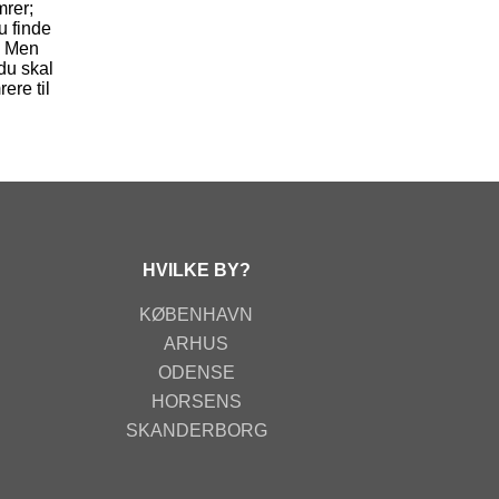
mrer;
u finde
. Men
du skal
ere til
HVILKE BY?
KØBENHAVN
ARHUS
ODENSE
HORSENS
SKANDERBORG