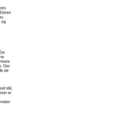
eres
 Deres
hu.
e og
 De
rne
ømrere
e. Der
ffe de
god idé,
over er
.
ønsker