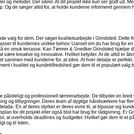
 og metoder. Der sikrer. At dit projekt ikke kun ser godt ud. M
op. Og de sørger altid for, at holde kunderne informeret gennem 
e valg for dem. Der søger kvalitetsarbejde i Grindsted. Dette f
passer til kundernes unikke behov. Uanset om du har brug for en
å en smuk terrasse. Kan Tømrer & Snedker Grindsted hjælpe d
at være kreative og innovative. Hvilket betyder. At de altid er åbne
sammen med kunderne for, at sikre. At hver detalje er perfekt.
ment i kvalitet og kundetilfredshed gør dem til et populært valg 
re pålideligt og professionelt tømrerarbejde. De tilbyder en bred v
ing og tilbygninger. Deres team af dygtige håndværkere har fler
detalje. En af deres styrker er deres evne til, at tilpasse sig kun
lan for dit projekt eller også blot har brug for rådgivning. Er G
or, at overholde deadlines og budgetter. Hvilket gør dem til et på
gt og til tiden.