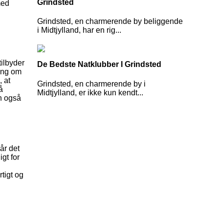
Grindsted
med
Grindsted, en charmerende by beliggende
i Midtjylland, har en rig...
tilbyder
De Bedste Natklubber I Grindsted
ing om
 at
Grindsted, en charmerende by i
å
Midtjylland, er ikke kun kendt...
en også
år det
gt for
tigt og