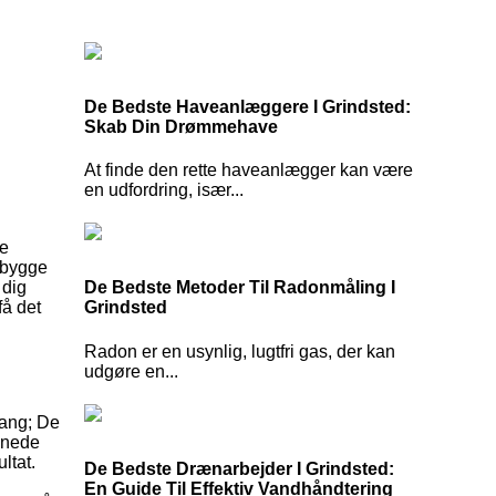
De Bedste Haveanlæggere I Grindsted:
Skab Din Drømmehave
At finde den rette haveanlægger kan være
en udfordring, især...
re
l bygge
 dig
De Bedste Metoder Til Radonmåling I
få det
Grindsted
Radon er en usynlig, lugtfri gas, der kan
udgøre en...
gang; De
ignede
ltat.
De Bedste Drænarbejder I Grindsted:
En Guide Til Effektiv Vandhåndtering