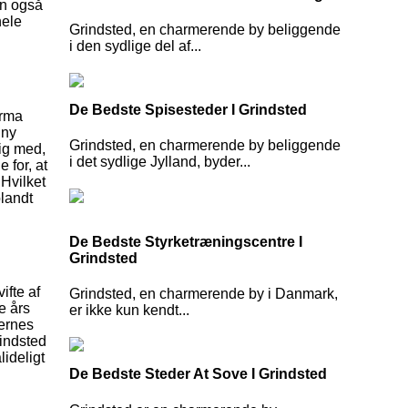
en også
hele
Grindsted, en charmerende by beliggende
i den sydlige del af...
De Bedste Spisesteder I Grindsted
irma
 ny
Grindsted, en charmerende by beliggende
ig med,
i det sydlige Jylland, byder...
 for, at
 Hvilket
blandt
De Bedste Styrketræningscentre I
Grindsted
ifte af
Grindsted, en charmerende by i Danmark,
e års
er ikke kun kendt...
dernes
rindsted
lideligt
De Bedste Steder At Sove I Grindsted