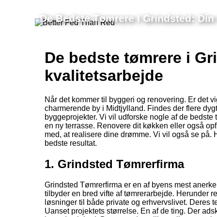
De Bedste Tømrere I Grindsted: Din 
De bedste tømrere i Gri
kvalitetsarbejde
Når det kommer til byggeri og renovering. Er det vi
charmerende by i Midtjylland. Findes der flere dygt
byggeprojekter. Vi vil udforske nogle af de bedste
en ny terrasse. Renovere dit køkken eller også opfø
med, at realisere dine drømme. Vi vil også se på. H
bedste resultat.
1. Grindsted Tømrerfirma
Grindsted Tømrerfirma er en af byens mest anerkend
tilbyder en bred vifte af tømrerarbejde. Herunder 
løsninger til både private og erhvervslivet. Deres t
Uanset projektets størrelse. En af de ting. Der ads