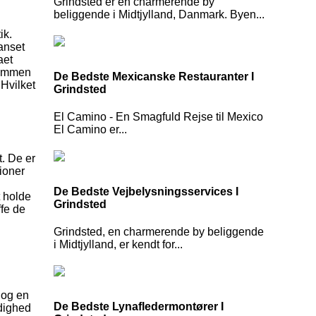
Grindsted er en charmerende by
beliggende i Midtjylland, Danmark. Byen...
ik.
Uanset
aet
 sammen
De Bedste Mexicanske Restauranter I
 Hvilket
Grindsted
El Camino - En Smagfuld Rejse til Mexico
El Camino er...
t. De er
tioner
De Bedste Vejbelysningsservices I
t holde
Grindsted
fe de
Grindsted, en charmerende by beliggende
i Midtjylland, er kendt for...
 og en
De Bedste Lynafledermontører I
ndighed