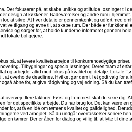
a. Der fokuserer på, at skabe unikke og stilfulde løsninger til d
runder design af køkkener. Badeværelser og andre rum i hjemmet.
for, at sikre. At hver detalje er gennemtænkt og udført med om
ative tilgang og evne til, at skabe rum. Der både er funktionell
service og sørger for, at holde kunderne informeret gennem hele
ndt lokale boligejere.
kus på, at levere kvalitetsarbejde til konkurrencedygtige priser.
renovering. Tilbygninger og specialløsninger; Deres team af erfa
ultat og arbejder altid med fokus på kvalitet og detalje. Lokale T
l, at overholde deadlines. Hvilket gør dem til et godt valg for all
 er også åbne for, at give rådgivning og vejledning. Så du kan træ
at overveje flere faktorer. Først og fremmest skal du sikre dig. At
den for det specifikke arbejde. Du har brug for. Det kan være en 
under for, at få en idé om tømrens kvalitet og pålidelighed. Derud
mkostningerne ved arbejdet. Så du undgår overraskelser senere hen
en tømrer. Der er åben for dialog og villig til, at lytte til dine 