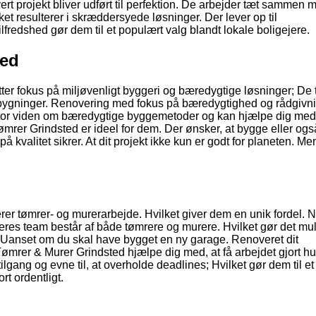
rt projekt bliver udført til perfektion. De arbejder tæt sammen 
ket resulterer i skræddersyede løsninger. Der lever op til
lfredshed gør dem til et populært valg blandt lokale boligejere.
ted
er fokus på miljøvenligt byggeri og bæredygtige løsninger; De 
e bygninger. Renovering med fokus på bæredygtighed og rådgivn
r stor viden om bæredygtige byggemetoder og kan hjælpe dig med,
 Tømrer Grindsted er ideel for dem. Der ønsker, at bygge eller ogs
 kvalitet sikrer. At dit projekt ikke kun er godt for planeten. M
er tømrer- og murerarbejde. Hvilket giver dem en unik fordel. N
res team består af både tømrere og murere. Hvilket gør det muli
t. Uanset om du skal have bygget en ny garage. Renoveret dit
ømrer & Murer Grindsted hjælpe dig med, at få arbejdet gjort hur
 tilgang og evne til, at overholde deadlines; Hvilket gør dem til et
ort ordentligt.