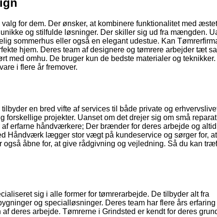
sign
valg for dem. Der ønsker, at kombinere funktionalitet med æstet
f unikke og stilfulde løsninger. Der skiller sig ud fra mængden. 
elig sommerhus eller også en elegant udestue. Kan Tømrerfirm
erfekte hjem. Deres team af designere og tømrere arbejder tæt
dført med omhu. De bruger kun de bedste materialer og teknikker.
are i flere år fremover.
ilbyder en bred vifte af services til både private og erhvervslive
e sig forskellige projekter. Uanset om det drejer sig om små repara
 af erfarne håndværkere; Der brænder for deres arbejde og altid
dsted Håndværk lægger stor vægt på kundeservice og sørger for, a
gså åbne for, at give rådgivning og vejledning. Så du kan træf
ialiseret sig i alle former for tømrerarbejde. De tilbyder alt fra
ygninger og specialløsninger. Deres team har flere års erfaring
en af deres arbejde. Tømrerne i Grindsted er kendt for deres gru