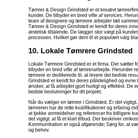
Tømrer & Design Grindsted er et kreativt tømrerfirm
kunder. De tilbyder en bred vifte af services. He
team af designere og tømrere arbejder tæt sammen 
Tømrer & Design Grindsted er kendt for deres innov
æstetisk tiltalende. De lægger stor vægt på kunde
processen. Hvilket gør dem til et populært valg bla
10. Lokale Tømrere Grindsted
Lokale Tømrere Grindsted er et firma. Der sætter fo
tilbyder en bred vifte af tømrerarbejde. Herunder 
tømrere er dedikerede til, at levere det bedste res
Grindsted er kendt for deres pålidelighed og evne ti
ønsker, at få arbejdet gjort hurtigt og effektivt. De
bedste beslutninger for dit projekt.
Når du vælger en tømrer i Grindsted. Er det vigtigt, 
tømreren har de rette kvalifikationer og erfaring in
at tjekke anmeldelser og referencer fra tidligere k
det vigtigt, at få et klart tilbud. Der beskriver o
Kommunikation er også afgørende; Sørg for, at vælge 
og behov.