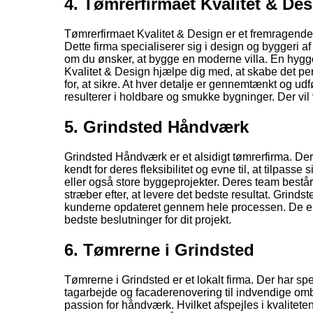
4. Tømrerfirmaet Kvalitet & De
Tømrerfirmaet Kvalitet & Design er et fremragende 
Dette firma specialiserer sig i design og byggeri a
om du ønsker, at bygge en moderne villa. En hygg
Kvalitet & Design hjælpe dig med, at skabe det p
for, at sikre. At hver detalje er gennemtænkt og u
resulterer i holdbare og smukke bygninger. Der vil v
5. Grindsted Håndværk
Grindsted Håndværk er et alsidigt tømrerfirma. Der t
kendt for deres fleksibilitet og evne til, at tilpass
eller også store byggeprojekter. Deres team består
stræber efter, at levere det bedste resultat. Grin
kunderne opdateret gennem hele processen. De er o
bedste beslutninger for dit projekt.
6. Tømrerne i Grindsted
Tømrerne i Grindsted er et lokalt firma. Der har spec
tagarbejde og facaderenovering til indvendige omb
passion for håndværk. Hvilket afspejles i kvalitet